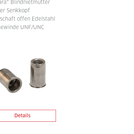
ara® Blindnietmutter
ner Senkkopf
schaft offen Edelstahl
Gewinde UNF/UNC
Details