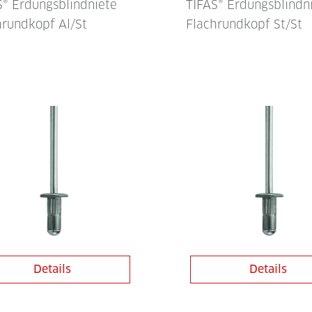
S® Erdungsblindniete
TIFAS® Erdungsblindn
hrundkopf Al/St
Flachrundkopf St/St
Details
Details