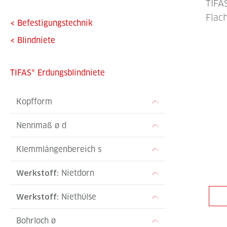
TIFA
Flac
<
Befestigungstechnik
<
Blindniete
TIFAS® Erdungsblindniete
Kopfform
Nennmaß ø d
Klemmlängenbereich s
Werkstoff:
Nietdorn
Werkstoff:
Niethülse
Bohrloch ø