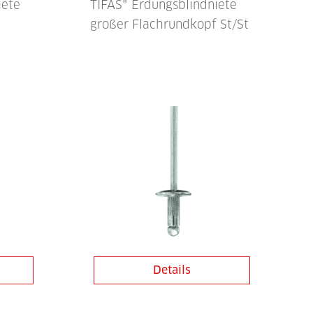
iete
TIFAS® Erdungsblindniete
großer Flachrundkopf St/St
Details