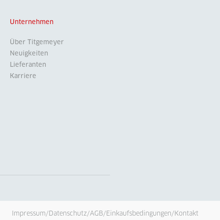
Unternehmen
Über Titgemeyer
Neuigkeiten
Lieferanten
Karriere
Impressum
/
Datenschutz
/
AGB
/
Einkaufsbedingungen
/
Kontakt