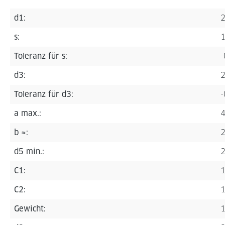
d1:
s:
Toleranz für s:
d3:
Toleranz für d3:
-
a max.:
b ≈:
d5 min.:
C1:
C2:
Gewicht:
1