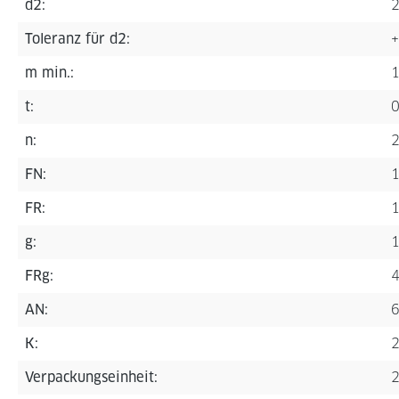
d2:
Toleranz für d2:
+
m min.:
t:
n:
FN:
1
FR:
1
g:
FRg:
4
AN:
6
K:
2
Verpackungseinheit:
2