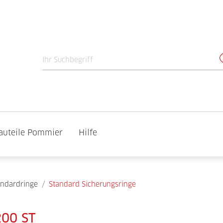
auteile Pommier
Hilfe
andardringe
/
Standard Sicherungsringe
200 ST