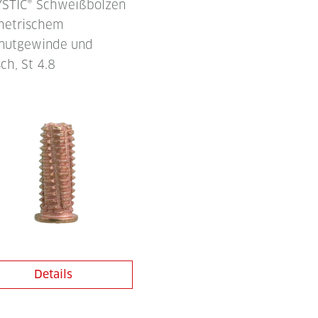
STIC® Schweißbolzen
metrischem
nutgewinde und
ch, St 4.8
Details