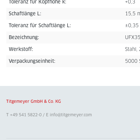
Toleranz für Kopfhöhe k:
+0,3
Schaftlänge L:
15,5 
Toleranz für Schaftlänge L:
±0,35
Bezeichnung:
UFX3
Werkstoff:
Stahl,
Verpackungseinheit:
5000 
Titgemeyer GmbH & Co. KG
T +49 541 5822-0 / E info@titgemeyer.com