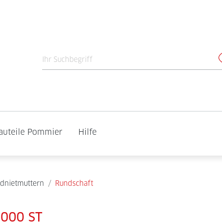
auteile Pommier
Hilfe
ndnietmuttern
/
Rundschaft
5000 ST