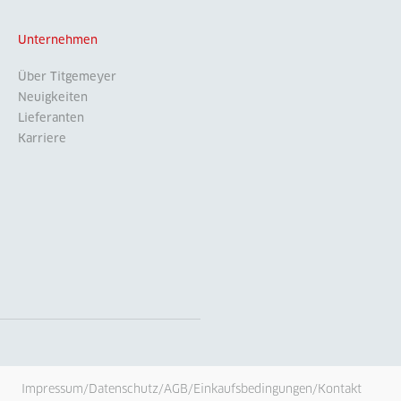
Unternehmen
Über Titgemeyer
Neuigkeiten
Lieferanten
Karriere
Impressum
/
Datenschutz
/
AGB
/
Einkaufsbedingungen
/
Kontakt