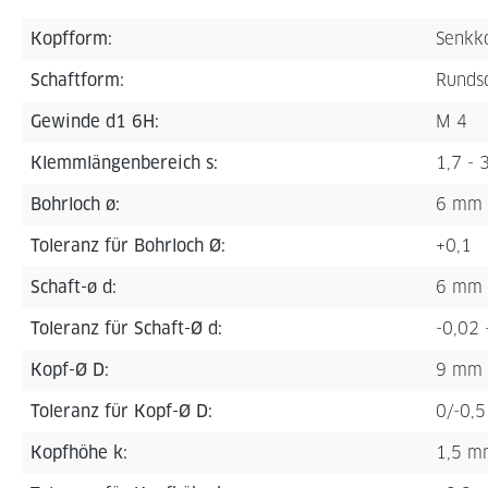
Kopfform:
Senkk
Schaftform:
Rundsc
Gewinde d1 6H:
M 4
Klemmlängenbereich s:
1,7 -
Bohrloch ø:
6 mm
Toleranz für Bohrloch Ø:
+0,1
Schaft-ø d:
6 mm
Toleranz für Schaft-Ø d:
-0,02 
Kopf-Ø D:
9 mm
Toleranz für Kopf-Ø D:
0/-0,5
Kopfhöhe k:
1,5 m