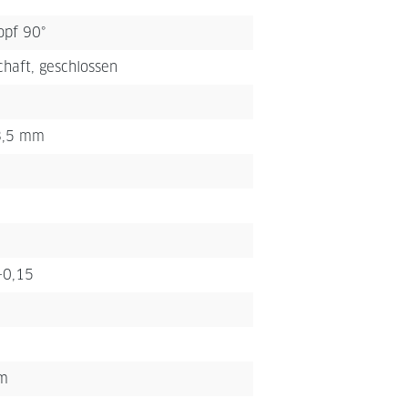
opf 90°
haft, geschlossen
 3,5 mm
-0,15
m