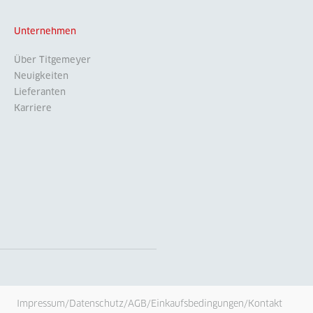
Unternehmen
Über Titgemeyer
Neuigkeiten
Lieferanten
Karriere
Impressum
/
Datenschutz
/
AGB
/
Einkaufsbedingungen
/
Kontakt