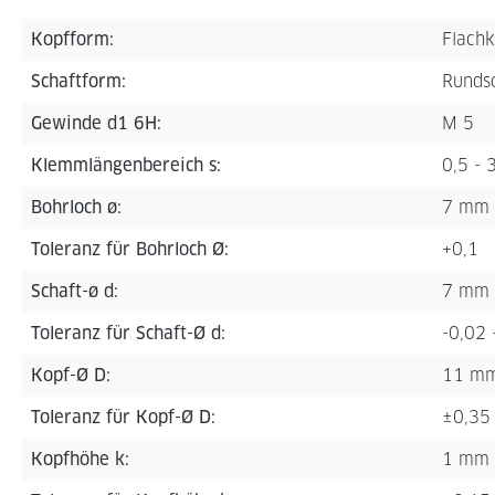
Kopfform:
Flachk
Schaftform:
Rundsc
Gewinde d1 6H:
M 5
Klemmlängenbereich s:
0,5 -
Bohrloch ø:
7 mm
Toleranz für Bohrloch Ø:
+0,1
Schaft-ø d:
7 mm
Toleranz für Schaft-Ø d:
-0,02 
Kopf-Ø D:
11 m
Toleranz für Kopf-Ø D:
±0,35
Kopfhöhe k:
1 mm