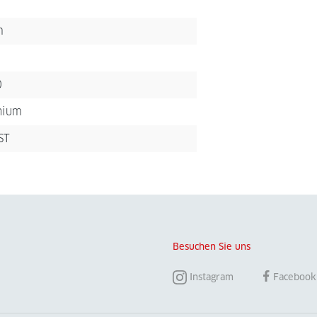
m
0
nium
ST
Besuchen Sie uns
Instagram
Facebook