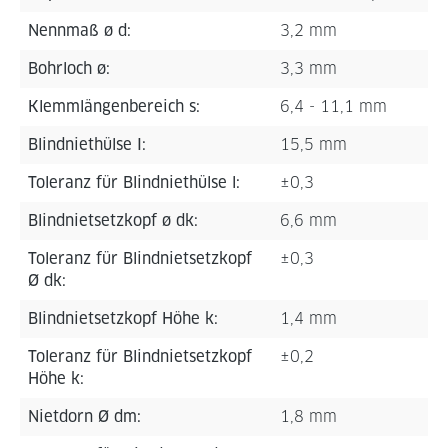
Nennmaß ø d:
3,2 mm
Bohrloch ø:
3,3 mm
Klemmlängenbereich s:
6,4 - 11,1 mm
Blindniethülse I:
15,5 mm
Toleranz für Blindniethülse l:
±0,3
Blindnietsetzkopf ø dk:
6,6 mm
Toleranz für Blindnietsetzkopf
±0,3
Ø dk:
Blindnietsetzkopf Höhe k:
1,4 mm
Toleranz für Blindnietsetzkopf
±0,2
Höhe k:
Nietdorn Ø dm:
1,8 mm