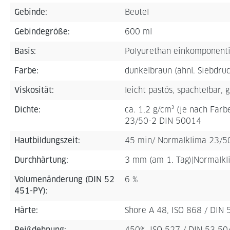
Gebinde:
Beutel
Gebindegröße:
600 ml
Basis:
Polyurethan einkomponentig
Farbe:
dunkelbraun (ähnl. Siebdruc
Viskosität:
leicht pastös, spachtelbar, g
Dichte:
ca. 1,2 g/cm³ (je nach Far
23/50-2 DIN 50014
Hautbildungszeit:
45 min/ Normalklima 23/5
Durchhärtung:
3 mm (am 1. Tag)|Normalk
Volumenänderung (DIN 52
6 %
451-PY):
Härte:
Shore A 48, ISO 868 / DIN
Reißdehnung:
450%, ISO 527 / DIN 53 50