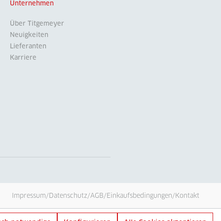
Unternehmen
Über Titgemeyer
Neuigkeiten
Lieferanten
Karriere
Impressum
/
Datenschutz
/
AGB
/
Einkaufsbedingungen
/
Kontakt