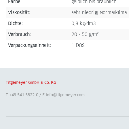
Farbe:
gelblich bis bräunlich
Viskosität:
sehr niedrig| Normalklim
Dichte:
0,8 kg/dm3
Verbrauch:
20 - 50 g/m²
Verpackungseinheit:
1 DOS
Titgemeyer GmbH & Co. KG
T +49 541 5822-0 / E info@titgemeyer.com