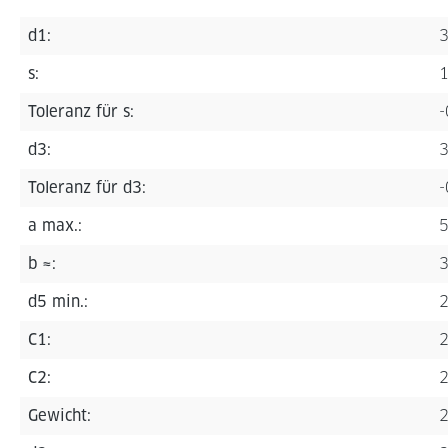
d1:
s:
Toleranz für s:
d3:
Toleranz für d3:
-
a max.:
b ≈:
d5 min.:
C1:
C2:
Gewicht:
2