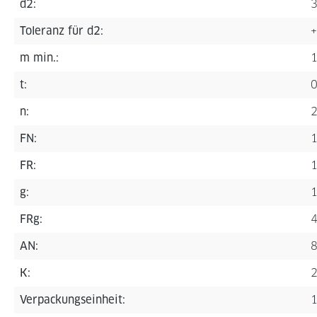
d2:
Toleranz für d2:
+
m min.:
t:
n:
FN:
1
FR:
1
g:
FRg:
4
AN:
8
K:
2
Verpackungseinheit:
1