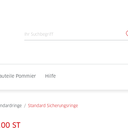
auteile Pommier
Hilfe
andardringe
/
Standard Sicherungsringe
100 ST