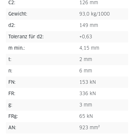
C2:
126 mm
Gewicht:
93,0 kg/1000
d2:
149 mm
Toleranz für d2:
+0,63
m min.:
4,15 mm
t:
2 mm
n:
6 mm
FN:
153 kN
FR:
336 kN
g:
3 mm
FRg:
65 kN
AN:
923 mm²