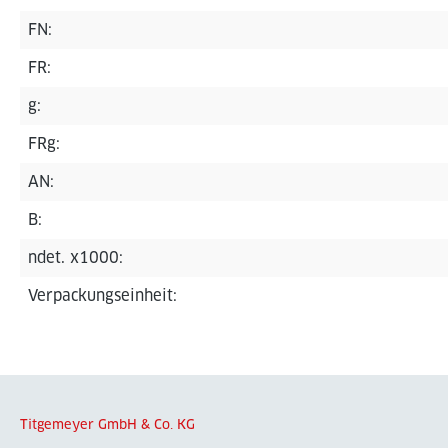
FN:
FR:
g:
FRg:
AN:
B:
ndet. x1000:
Verpackungseinheit:
Titgemeyer GmbH & Co. KG