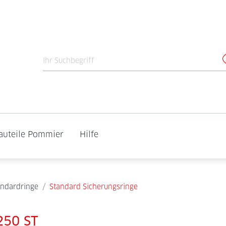
auteile Pommier
Hilfe
andardringe
/
Standard Sicherungsringe
250 ST