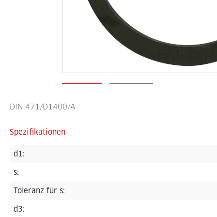
DIN 471/D1400/A
Spezifikationen
d1:
s:
Toleranz für s:
d3: