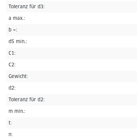
Toleranz für d3:
a max.:
b ≈:
d5 min.:
C1:
C2:
Gewicht:
d2:
Toleranz für d2:
m min.:
t:
n: