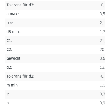
Toleranz für d3:
-0
a max.:
3,
b ≈:
2,
d5 min.:
1,
C1:
21
C2:
20
Gewicht:
0,
d2:
13
Toleranz für d2:
-0
m min.:
1,
t:
0,
n:
0,