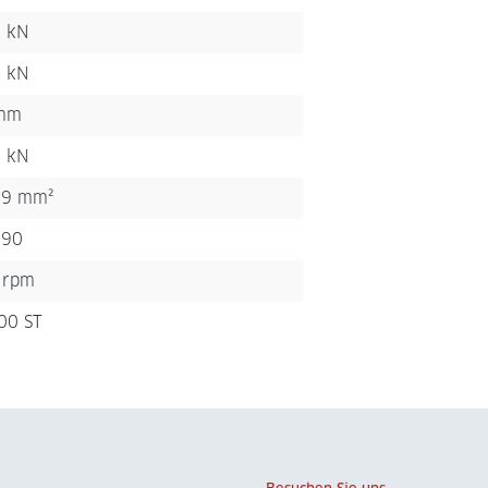
1 kN
4 kN
mm
4 kN
,9 mm²
,90
 rpm
00 ST