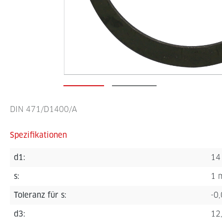
DIN 471/D1400/A
Spezifikationen
d1:
14
s:
1 
Toleranz für s:
-0
d3:
12