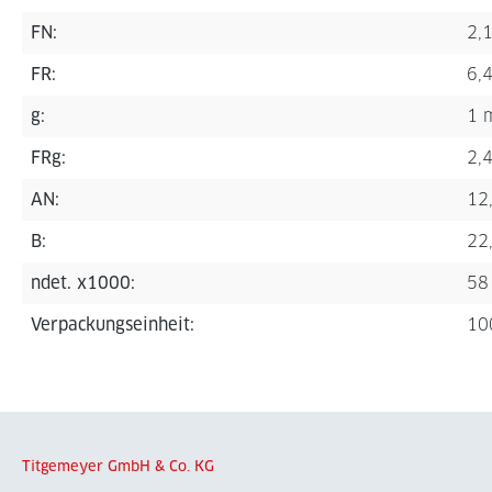
FN:
2,
FR:
6,
g:
1 
FRg:
2,
AN:
12
B:
22
ndet. x1000:
58
Verpackungseinheit:
10
Titgemeyer GmbH & Co. KG