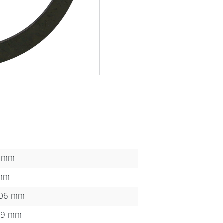
 mm
mm
,06 mm
,9 mm