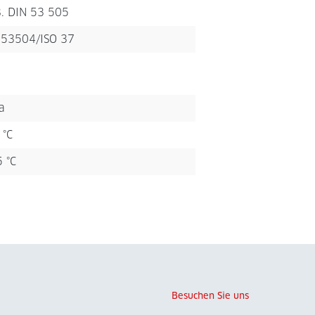
8. DIN 53 505
 53504/ISO 37
a
 °C
5 °C
Besuchen Sie uns