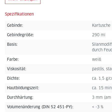
Spezifikationen
Gebinde:
Kartusche
Gebindegröße:
290 ml
Basis:
Silanmodif
durch Feuc
Farbe:
weiß
Viskosität:
pastös, st
Dichte:
ca. 1,5 g/
Hautbildungszeit:
ca. 15 min
Durchhärtung:
3 mm (am 
Volumenänderung (DIN 52 451-PY):
< -3 %