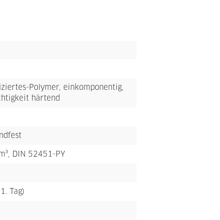
iziertes-Polymer, einkomponentig,
htigkeit härtend
andfest
cm³, DIN 52451-PY
1. Tag)